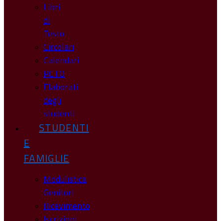
Libri
di
Testo
Circolari
Calendari
PCTO
Elaborati
degli
studenti
STUDENTI
E
FAMIGLIE
Modulistica
Genitori
Ricevimento
Iscrizioni