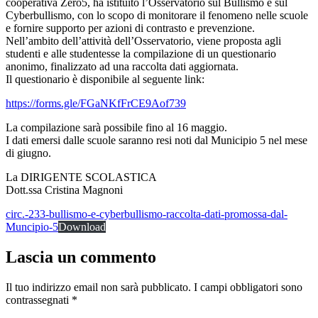
cooperativa Zero5, ha istituito l’Osservatorio sul Bullismo e sul
Cyberbullismo, con lo scopo di monitorare il fenomeno nelle scuole
e fornire supporto per azioni di contrasto e prevenzione.
Nell’ambito dell’attività dell’Osservatorio, viene proposta agli
studenti e alle studentesse la compilazione di un questionario
anonimo, finalizzato ad una raccolta dati aggiornata.
Il questionario è disponibile al seguente link:
https://forms.gle/FGaNKfFrCE9Aof739
La compilazione sarà possibile fino al 16 maggio.
I dati emersi dalle scuole saranno resi noti dal Municipio 5 nel mese
di giugno.
La DIRIGENTE SCOLASTICA
Dott.ssa Cristina Magnoni
circ.-233-bullismo-e-cyberbullismo-raccolta-dati-promossa-dal-
Muncipio-5
Download
Lascia un commento
Il tuo indirizzo email non sarà pubblicato.
I campi obbligatori sono
contrassegnati
*