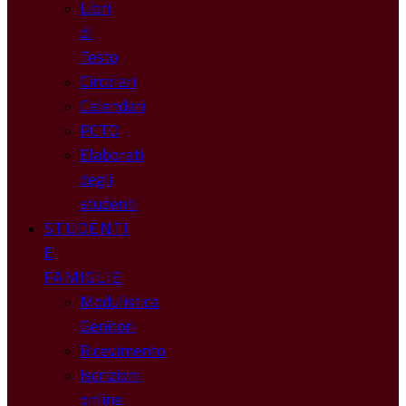
Libri
di
Testo
Circolari
Calendari
PCTO
Elaborati
degli
studenti
STUDENTI
E
FAMIGLIE
Modulistica
Genitori
Ricevimento
Iscrizioni
online