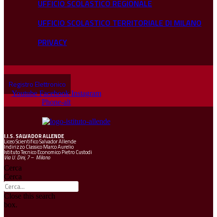
UFFICIO SCOLASTICO REGIONALE
UFFICIO SCOLASTICO TERRITORIALE DI MILANO
PRIVACY
Registro Elettronico
Youtube
Facebook
Instagram
Phone-alt
I.I.S.
SALVADOR ALLENDE
Liceo Scientifico Salvador Allende
Indirizzo Classico Marco Aurelio
Istituto Tecnico Economico Pietro Custodi
Via U. Dini, 7 – Milano
Cerca
Cerca
Close this search
box.