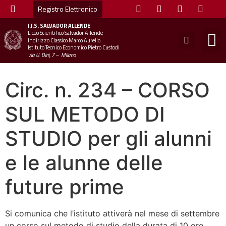
Registro Elettronico
I.I.S.
SALVADOR ALLENDE
Liceo Scientifico Salvador Allende
STUDE
MINI
UFFICIO
UFFICIO SCOLAS
CHIAM
Indirizzo Classico Marco Aurelio
Istituto Tecnico Economico Pietro Custodi
Via U. Dini, 7 – Milano
Circ. n. 234 – CORSO
SUL METODO DI
STUDIO per gli alunni
e le alunne delle
future prime
Si comunica che l’istituto attiverà nel mese di settembre
un corso sul metodo di studio della durata di 10 ore