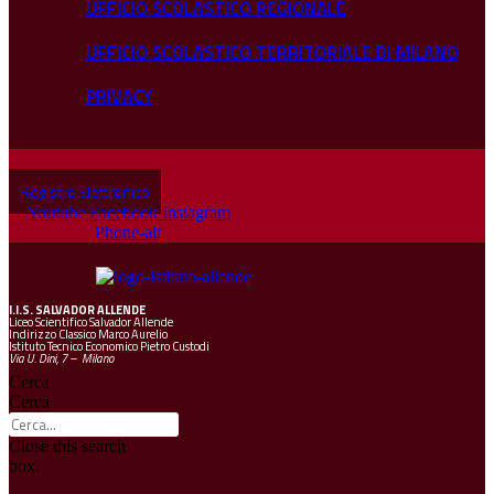
UFFICIO SCOLASTICO REGIONALE
UFFICIO SCOLASTICO TERRITORIALE DI MILANO
PRIVACY
Registro Elettronico
Youtube
Facebook
Instagram
Phone-alt
I.I.S.
SALVADOR ALLENDE
Liceo Scientifico Salvador Allende
Indirizzo Classico Marco Aurelio
Istituto Tecnico Economico Pietro Custodi
Via U. Dini, 7 – Milano
Cerca
Cerca
Close this search
box.