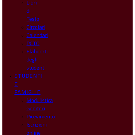
Libri
di
Testo
Circolari
Calendari
PCTO
Elaborati
degli
studenti
STUDENTI
E
FAMIGLIE
Modulistica
Genitori
Ricevimento
Iscrizioni
online