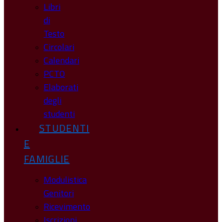
Libri
di
Testo
Circolari
Calendari
PCTO
Elaborati
degli
studenti
STUDENTI
E
FAMIGLIE
Modulistica
Genitori
Ricevimento
Iscrizioni