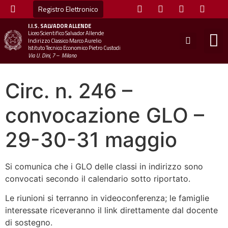
Registro Elettronico
I.I.S.
SALVADOR ALLENDE
Liceo Scientifico Salvador Allende
STUDE
MINI
UFFICIO
UFFICIO SCOLAS
CHIAM
Indirizzo Classico Marco Aurelio
Istituto Tecnico Economico Pietro Custodi
Via U. Dini, 7 – Milano
Circ. n. 246 –
convocazione GLO –
29-30-31 maggio
Si comunica che i GLO delle classi in indirizzo sono
convocati secondo il calendario sotto riportato.
Le riunioni si terranno in videoconferenza; le famiglie
interessate riceveranno il link direttamente dal docente
di sostegno.