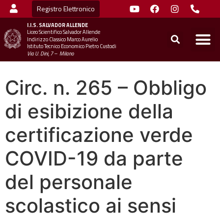
Registro Elettronico
I.I.S.
SALVADOR ALLENDE
Liceo Scientifico Salvador Allende
STUDENTI
MINIST
UFFICIO SC
UFFICIO SCOLASTICO TER
CHIAMA 
Indirizzo Classico Marco Aurelio
Istituto Tecnico Economico Pietro Custodi
Via U. Dini, 7 – Milano
Circ. n. 265 – Obbligo
di esibizione della
certificazione verde
COVID-19 da parte
del personale
scolastico ai sensi