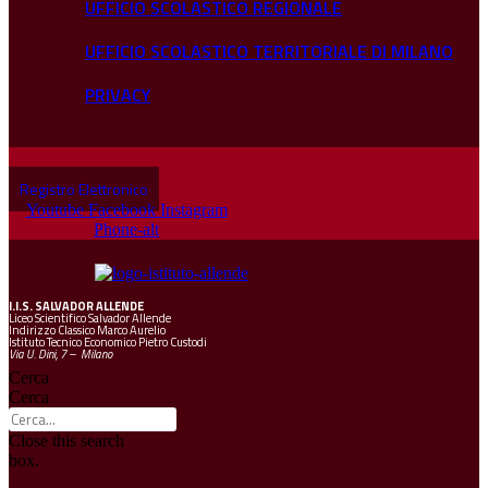
UFFICIO SCOLASTICO REGIONALE
UFFICIO SCOLASTICO TERRITORIALE DI MILANO
PRIVACY
Registro Elettronico
Youtube
Facebook
Instagram
Phone-alt
I.I.S.
SALVADOR ALLENDE
Liceo Scientifico Salvador Allende
Indirizzo Classico Marco Aurelio
Istituto Tecnico Economico Pietro Custodi
Via U. Dini, 7 – Milano
Cerca
Cerca
Close this search
box.