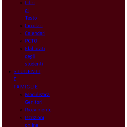
Libri
di
Testo
Circolari
Calendari
PCTO
Elaborati
degli
studenti
STUDENTI
E
FAMIGLIE
Modulistica
Genitori
Ricevimento
Iscrizioni
online