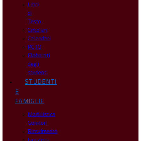
Libri
di
Testo
Circolari
Calendari
PCTO
Elaborati
degli
studenti
STUDENTI
E
FAMIGLIE
Modulistica
Genitori
Ricevimento
Iscrizioni