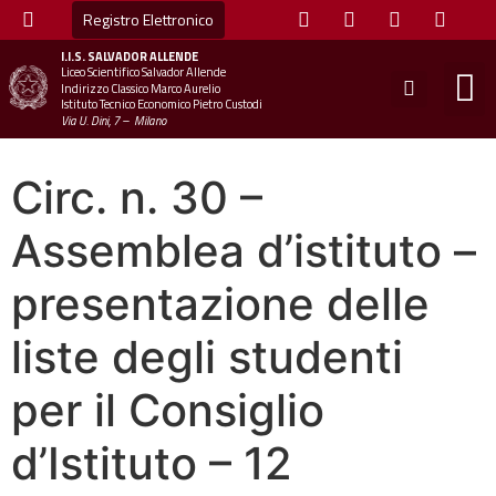
Registro Elettronico
I.I.S.
SALVADOR ALLENDE
Liceo Scientifico Salvador Allende
STUDE
MINI
UFFICIO
UFFICIO SCOLAS
CHIAM
Indirizzo Classico Marco Aurelio
Istituto Tecnico Economico Pietro Custodi
Via U. Dini, 7 – Milano
Circ. n. 30 –
Assemblea d’istituto –
presentazione delle
liste degli studenti
per il Consiglio
d’Istituto – 12