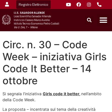
Registro Elettronico
I.I.S.
SALVADOR ALLENDE
Liceo Scientifico Salvador Allende
STUDENTI
MINIST
UFFICIO SC
UFFICIO SCOLASTICO TER
CHIAMA 
Indirizzo Classico Marco Aurelio
Istituto Tecnico Economico Pietro Custodi
Via U. Dini, 7 – Milano
Circ. n. 30 – Code
Week – iniziativa Girls
Code It Better – 14
ottobre
Si segnala l’iniziativa
Girls code it better
,
nell’ambito
della Code Week.
La proposta – incentrata sul tema della creatività