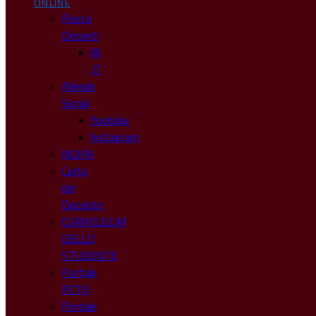
ONLINE
Posta
Docenti
@
.IT
Allende
Social
Youtube
Instagram
NOIPA
Carta
del
Docente
CURRICULUM
DELLO
STUDENTE
Portale
PCTO
Portale