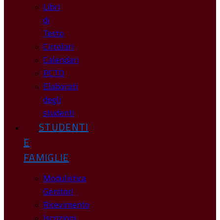
Libri
di
Testo
Circolari
Calendari
PCTO
Elaborati
degli
studenti
STUDENTI
E
FAMIGLIE
Modulistica
Genitori
Ricevimento
Iscrizioni