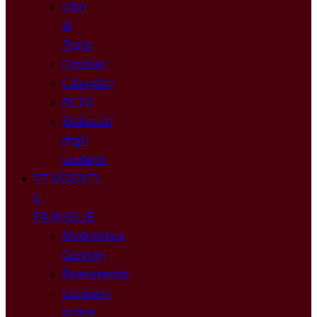
Libri
di
Testo
Circolari
Calendari
PCTO
Elaborati
degli
studenti
STUDENTI
E
FAMIGLIE
Modulistica
Genitori
Ricevimento
Iscrizioni
online