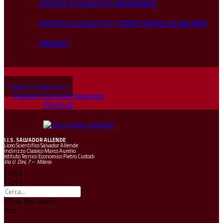
UFFICIO SCOLASTICO REGIONALE
UFFICIO SCOLASTICO TERRITORIALE DI MILANO
PRIVACY
Registro Elettronico
Youtube
Facebook
Instagram
Phone-alt
I.I.S.
SALVADOR ALLENDE
Liceo Scientifico Salvador Allende
Indirizzo Classico Marco Aurelio
Istituto Tecnico Economico Pietro Custodi
Via U. Dini, 7 – Milano
Cerca
Cerca
Close this search
box.