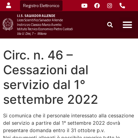
Registro Elettronico
I.I.S.
SALVADOR ALLENDE
Liceo Scientifico Salvador Allende
STUDENTI
MINIST
UFFICIO SC
UFFICIO SCOLASTICO TER
CHIAMA 
Indirizzo Classico Marco Aurelio
Istituto Tecnico Economico Pietro Custodi
Via U. Dini, 7 – Milano
Circ. n. 46 –
Cessazioni dal
servizio dal 1°
settembre 2022
Si comunica che il personale interessato alla cessazione
del servizio a partire dal 1° settembre 2022 dovrà
presentare domanda entro il 31 ottobre p.v.
Nei documenti allegati è possibile reperire tutte le