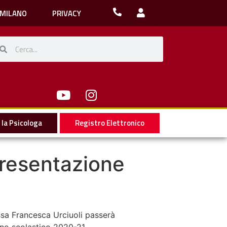
 MILANO
PRIVACY
la Psicologa
Registro Elettronico
 presentazione
t.ssa Francesca Urciuoli passerà