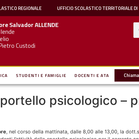
LASTICO REGIONALE
UFFICIO SCOLASTICO TERRITORIALE DI
iore Salvador
ALLENDE
llende
elio
Pietro Custodi
Chiama 
ICA
STUDENTI E FAMIGLIE
DOCENTI E ATA
 sportello psicologico –
bre
, nel corso della mattinata, dalle 8,00 alle 13,00, la dot