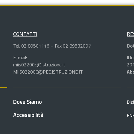
CONTATTI
RE
Tel. 02 89501116 – Fax 02 89532097
Dot
E-mail:
Il 
miis02200c@istruzione.it
201
MIIS02200C@PEC.ISTRUZIONE.IT
Abd
Dove Siamo
Dic
Accessibilità
PN