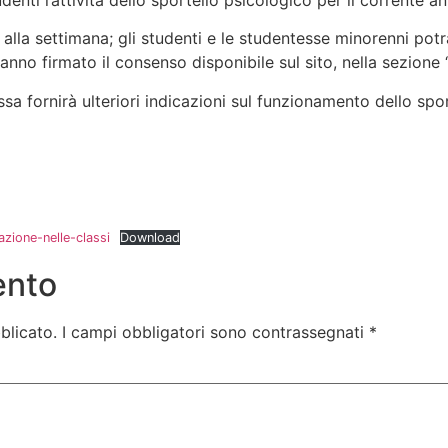
udenti l’attività dello sportello psicologico per il corrente
o alla settimana; gli studenti e le studentesse minorenni po
ranno firmato il consenso disponibile sul sito, nella sezione
sa fornirà ulteriori indicazioni sul funzionamento dello spor
azione-nelle-classi
Download
ento
blicato.
I campi obbligatori sono contrassegnati
*