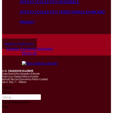
UFFICIO SCOLASTICO REGIONALE
UFFICIO SCOLASTICO TERRITORIALE DI MILANO
PRIVACY
Registro Elettronico
Youtube
Facebook
Instagram
Phone-alt
I.I.S.
SALVADOR ALLENDE
Liceo Scientifico Salvador Allende
Indirizzo Classico Marco Aurelio
Istituto Tecnico Economico Pietro Custodi
Via U. Dini, 7 – Milano
Cerca
Cerca
Close this search
box.