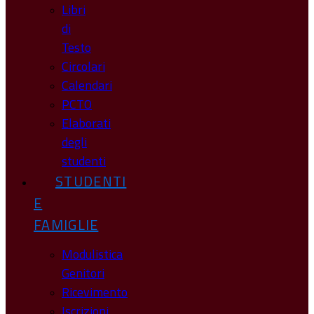
Libri
di
Testo
Circolari
Calendari
PCTO
Elaborati
degli
studenti
STUDENTI
E
FAMIGLIE
Modulistica
Genitori
Ricevimento
Iscrizioni