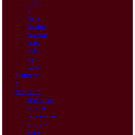
Libri
di
Testo
Circolari
Calendari
PCTO
Elaborati
degli
studenti
STUDENTI
E
FAMIGLIE
Modulistica
Genitori
Ricevimento
Iscrizioni
online