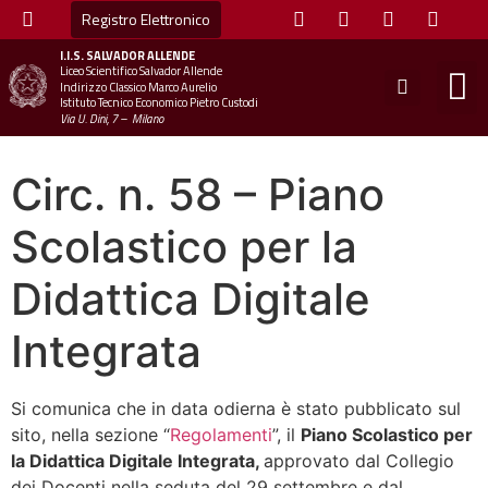
Registro Elettronico
I.I.S.
SALVADOR ALLENDE
Liceo Scientifico Salvador Allende
STUDE
MINI
UFFICIO
UFFICIO SCOLAS
CHIAM
Indirizzo Classico Marco Aurelio
Istituto Tecnico Economico Pietro Custodi
Via U. Dini, 7 – Milano
Circ. n. 58 – Piano
Scolastico per la
Didattica Digitale
Integrata
Si comunica che in data odierna è stato pubblicato sul
sito, nella sezione “
Regolamenti
”, il
Piano Scolastico per
la Didattica Digitale Integrata,
approvato dal Collegio
dei Docenti nella seduta del 29 settembre e dal