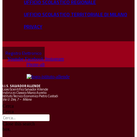
UFFICIO SCOLASTICO REGIONALE
UFFICIO SCOLASTICO TERRITORIALE DI MILANO
PRIVACY
Registro Elettronico
Youtube
Facebook
Instagram
Phone-alt
I.I.S.
SALVADOR ALLENDE
Liceo Scientifico Salvador Allende
Indirizzo Classico Marco Aurelio
Istituto Tecnico Economico Pietro Custodi
Via U. Dini, 7 – Milano
Cerca
Cerca
Close this search
box.