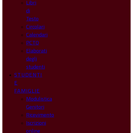
Libri
di
Testo
Circolari
Calendari
PCTO
Elaborati
degli
studenti
STUDENTI
E
FAMIGLIE
Modulistica
Genitori
Ricevimento
Iscrizioni
online