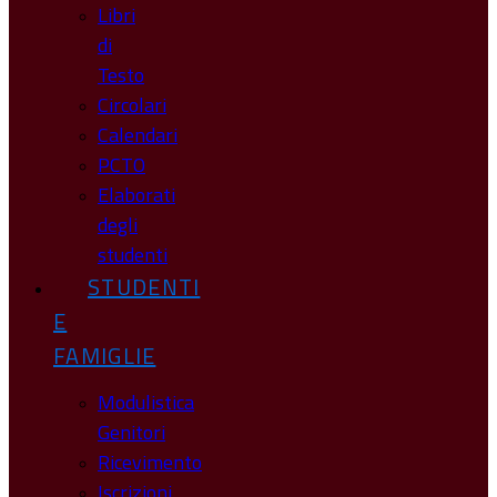
Libri
di
Testo
Circolari
Calendari
PCTO
Elaborati
degli
studenti
STUDENTI
E
FAMIGLIE
Modulistica
Genitori
Ricevimento
Iscrizioni