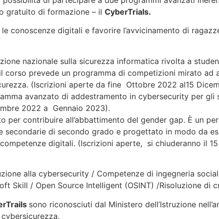
 possibilità di partecipare a due programmi avanzati inerent
o gratuito di formazione – il
CyberTrials.
e le conoscenze digitali e favorire l’avvicinamento di ragaz
ione nazionale sulla sicurezza informatica rivolta a studen
il corso prevede un programma di competizioni mirato ad av
curezza. (Iscrizioni aperte da fine Ottobre 2022 al15 Dice
mma avanzato di addestramento in cybersecurity per gli stu
ovembre 2022 a Gennaio 2023).
o per contribuire all’abbattimento del gender gap. È un per
le secondarie di secondo grado e progettato in modo da es
competenze digitali. (Iscrizioni aperte, si chiuderanno il 
uzione alla cybersecurity / Competenze di ingegneria sociale 
t Skill / Open Source Intelligent (OSINT) /Risoluzione di c
rTrails
sono riconosciuti dal Ministero dell’Istruzione nel
n cybersicurezza.