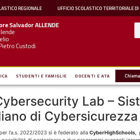
LASTICO REGIONALE
UFFICIO SCOLASTICO TERRITORIALE DI
iore Salvador
ALLENDE
llende
elio
Pietro Custodi
Chiama 
ICA
STUDENTI E FAMIGLIE
DOCENTI E ATA
 Cybersecurity Lab – Si
liano di Cybersicurezza
per l’a.s. 2022/2023 si è federato alla
CyberHighSchools,
p