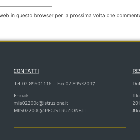
o web in questo browser per la prossima volta che comment
CONTATTI
RE
Tel. 02 89501116 – Fax 02 89532097
Dot
E-mail:
Il 
miis02200c@istruzione.it
201
MIIS02200C@PEC.ISTRUZIONE.IT
Abd