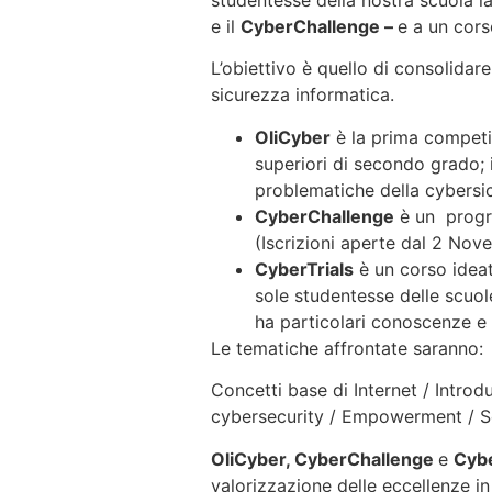
studentesse della nostra scuola la
e il
CyberChallenge –
e a un cors
L’obiettivo è quello di consolidar
sicurezza informatica.
OliCyber
è la prima competiz
superiori di secondo grado; 
problematiche della cybersi
CyberChallenge
è un progra
(Iscrizioni aperte dal 2 N
CyberTrials
è un corso ideat
sole studentesse delle scuo
ha particolari conoscenze e 
Le tematiche affrontate saranno:
Concetti base di Internet / Introd
cybersecurity / Empowerment / Sof
OliCyber, CyberChallenge
e
Cybe
valorizzazione delle eccellenze i