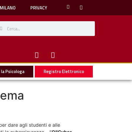
 MILANO
PRIVACY
la Psicologa
Registro Elettronico
stema
er dare agli studenti e alle