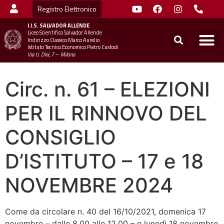
Registro Elettronico
I.I.S.
SALVADOR ALLENDE
Liceo Scientifico Salvador Allende
STUDENTI
MINIST
UFFICIO SC
UFFICIO SCOLASTICO TER
CHIAMA 
Indirizzo Classico Marco Aurelio
Istituto Tecnico Economico Pietro Custodi
Via U. Dini, 7 – Milano
Circ. n. 61 – ELEZIONI
PER IL RINNOVO DEL
CONSIGLIO
D’ISTITUTO – 17 e 18
NOVEMBRE 2024
Come da circolare n. 40 del 16/10/2021, domenica 17
novembre – dalle 8.00 alle 12.00 – e lunedì 18 novembre