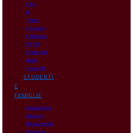
Libri
di
Testo
Circolari
Calendari
PCTO
Elaborati
degli
studenti
STUDENTI
E
FAMIGLIE
Modulistica
Genitori
Ricevimento
Iscrizioni