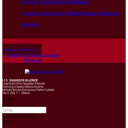
UFFICIO SCOLASTICO REGIONALE
UFFICIO SCOLASTICO TERRITORIALE DI MILANO
PRIVACY
Registro Elettronico
Youtube
Facebook
Instagram
Phone-alt
I.I.S.
SALVADOR ALLENDE
Liceo Scientifico Salvador Allende
Indirizzo Classico Marco Aurelio
Istituto Tecnico Economico Pietro Custodi
Via U. Dini, 7 – Milano
Cerca
Cerca
Close this search
box.