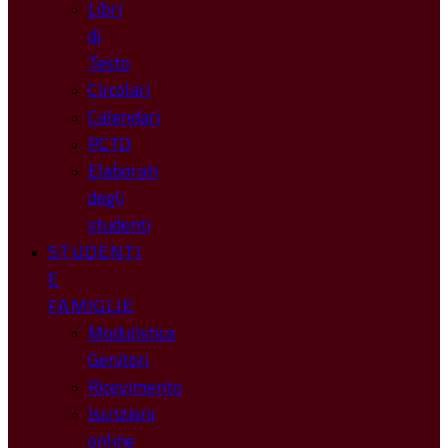
Libri
di
Testo
Circolari
Calendari
PCTO
Elaborati
degli
studenti
STUDENTI
E
FAMIGLIE
Modulistica
Genitori
Ricevimento
Iscrizioni
online