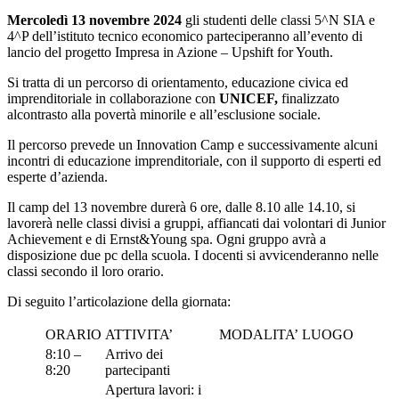
Mercoledì 13 novembre 2024
gli studenti delle classi 5^N SIA e
4^P dell’istituto tecnico economico parteciperanno all’evento di
lancio del progetto Impresa in Azione – Upshift for Youth.
Si tratta di un percorso di orientamento, educazione civica ed
imprenditoriale in collaborazione con
UNICEF,
finalizzato
alcontrasto alla povertà minorile e all’esclusione sociale.
Il percorso prevede un Innovation Camp e successivamente alcuni
incontri di educazione imprenditoriale, con il supporto di esperti ed
esperte d’azienda.
Il camp del 13 novembre durerà 6 ore, dalle 8.10 alle 14.10, si
lavorerà nelle classi divisi a gruppi, affiancati dai volontari di Junior
Achievement e di Ernst&Young spa. Ogni gruppo avrà a
disposizione due pc della scuola. I docenti si avvicenderanno nelle
classi secondo il loro orario.
Di seguito l’articolazione della giornata:
ORARIO
ATTIVITA’
MODALITA’
LUOGO
8:10 –
Arrivo dei
8:20
partecipanti
Apertura lavori: i