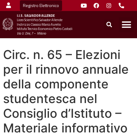
Registro Elettronico
I.I.S.
SALVADOR ALLENDE
Liceo Scientifico Salvador Allende
STUDENTI
MINIST
UFFICIO SC
UFFICIO SCOLASTICO TER
CHIAMA 
Indirizzo Classico Marco Aurelio
Istituto Tecnico Economico Pietro Custodi
Via U. Dini, 7 – Milano
Circ. n. 65 – Elezioni
per il rinnovo annuale
della componente
studentesca nel
Consiglio d’Istituto –
Materiale informativo