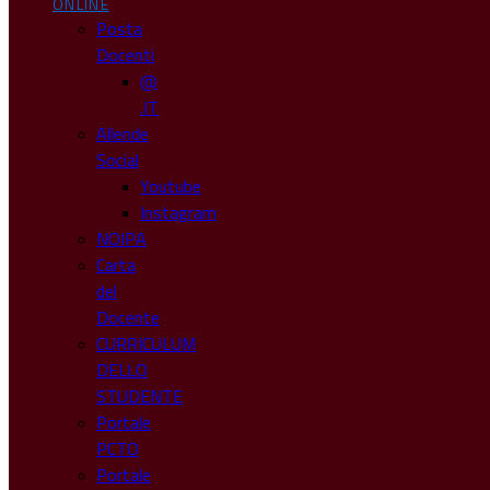
ONLINE
Posta
Docenti
@
.IT
Allende
Social
Youtube
Instagram
NOIPA
Carta
del
Docente
CURRICULUM
DELLO
STUDENTE
Portale
PCTO
Portale