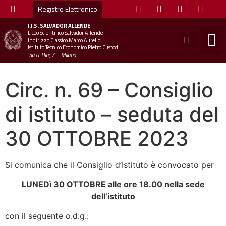
Registro Elettronico
I.I.S.
SALVADOR ALLENDE
Liceo Scientifico Salvador Allende
STUDE
MINI
UFFICIO
UFFICIO SCOLAS
CHIAM
Indirizzo Classico Marco Aurelio
Istituto Tecnico Economico Pietro Custodi
Via U. Dini, 7 – Milano
Circ. n. 69 – Consiglio
di istituto – seduta del
30 OTTOBRE 2023
Si comunica che il Consiglio d’Istituto è convocato per
LUNEDì 30 OTTOBRE alle ore 18.00 nella sede
dell’istituto
con il seguente o.d.g.: