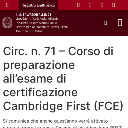
Registro Elettronico
I.I.S.
SALVADOR ALLENDE
Liceo Scientifico Salvador Allende
STUDE
MINI
UFFICIO
UFFICIO SCOLAS
CHIAM
Indirizzo Classico Marco Aurelio
Istituto Tecnico Economico Pietro Custodi
Via U. Dini, 7 – Milano
Circ. n. 71 – Corso di
preparazione
all’esame di
certificazione
Cambridge First (FCE)
Si comunica che anche quest’anno verrà attivato il
corso di preparazione all’esame di certificazione FIRST,