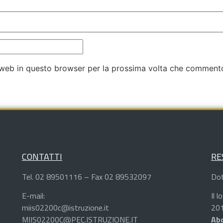
o web in questo browser per la prossima volta che comment
CONTATTI
RE
Tel. 02 89501116 – Fax 02 89532097
Dot
E-mail:
Il 
miis02200c@istruzione.it
201
MIIS02200C@PEC.ISTRUZIONE.IT
Abd