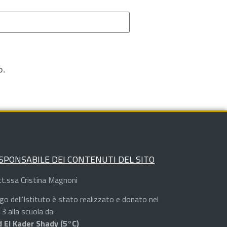
o.
SPONSABILE DEI CONTENUTI DEL SITO
t.ssa Cristina Magnoni
logo dell’Istituto è stato realizzato e donato nel
3 alla scuola da:
 El Kader Shady (5°C)