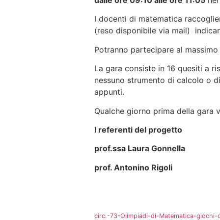
dalle ore 09:10 alle ore 11:05
nei 
I docenti di matematica raccogli
(reso disponibile via mail) indi
Potranno partecipare al massimo 
La gara consiste in 16 quesiti a r
nessuno strumento di calcolo o dis
appunti.
Qualche giorno prima della gara v
I referenti del progetto
prof.ssa Laura Gonnella
prof. Antonino Rigoli
circ.-73-Olimpiadi-di-Matematica-giochi