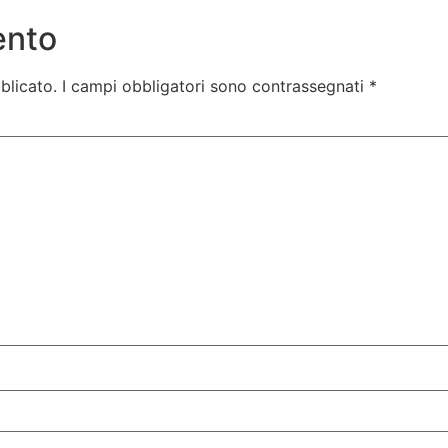
ento
blicato.
I campi obbligatori sono contrassegnati
*