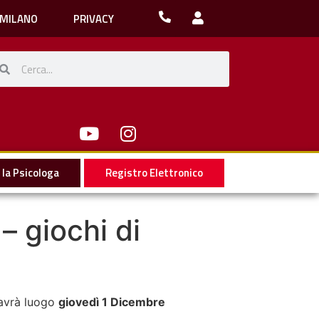
 MILANO
PRIVACY
la Psicologa
Registro Elettronico
– giochi di
 avrà luogo
giovedì 1 Dicembre