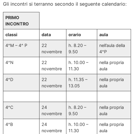
Gli incontri si terranno secondo il seguente calendario:
PRIMO
INCONTRO
classi
data
orario
aula
4^M – 4^ P
22
h. 8.20 –
nell’aula della
novembre
9.50
4^P
4^N
22
h. 10.00 –
nella propria
novembre
11.30
aula
4^D
22
h. 11.35 –
nella propria
novembre
13.05
aula
4^C
24
h. 8.20 –
nella propria
novembre
9.50
aula
4^B
24
h. 10.00 –
nella propria
novembre
11.30
aula