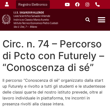
Registro Elettronico
I.I.S.
SALVADOR ALLENDE
Liceo Scientifico Salvador Allende
STUDENTI
MINIST
UFFICIO SC
UFFICIO SCOLASTICO TER
CHIAMA 
Indirizzo Classico Marco Aurelio
Istituto Tecnico Economico Pietro Custodi
Via U. Dini, 7 – Milano
Circ. n. 74 – Percorso
di Pcto con Futurely –
“Conoscenza di sé”
Il percorso “Conoscenza di sé” organizzato dalla start
up Futurely e rivolto a tutti gli studenti e le studentesse
delle classi quarte del nostro istituto prevede, oltre al
lavoro individuale in piattaforma, tre incontri in
presenza rivolti alla classe intera.