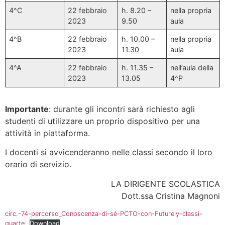
4^C
22 febbraio
h. 8.20 –
nella propria
2023
9.50
aula
4^B
22 febbraio
h. 10.00 –
nella propria
2023
11.30
aula
4^A
22 febbraio
h. 11.35 –
nell’aula della
2023
13.05
4^P
Importante
: durante gli incontri sarà richiesto agli
studenti di utilizzare un proprio dispositivo per una
attività in piattaforma.
I docenti si avvicenderanno nelle classi secondo il loro
orario di servizio.
LA DIRIGENTE SCOLASTICA
Dott.ssa Cristina Magnoni
circ.-74-percorso_Conoscenza-di-sé-PCTO-con-Futurely-classi-
quarte
Download