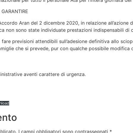
azionale per tutto il personale Ata per l’intera giornata d
A GARANTIRE
l’Accordo Aran del 2 dicembre 2020, in relazione all’azione d
ca non sono state individuate prestazioni indispensabili di c
fare previsioni attendibili sull’adesione definitiva allo scio
famiglie che si prevede, pur con qualche possibile modifica d
nistrative aventi carattere di urgenza.
nload
ento
blicato.
I campi obbligatori sono contrassegnati
*