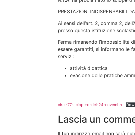
A.T.A. ha proclamato lo sciopero n
PRESTAZIONI INDISPENSABILI D
Ai sensi dell’art. 2, comma 2, del
presso questa istituzione scolasti
Ferma rimanendo l’impossibilità di 
essere garantiti, si informano le 
servizi:
attività didattica
evasione delle pratiche ammi
circ.-77-sciopero-del-24-novembre
Dow
Lascia un comm
Il tuo indirizzo email non sarà pub