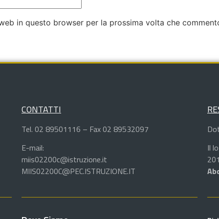
o web in questo browser per la prossima volta che comment
CONTATTI
RE
Tel. 02 89501116 – Fax 02 89532097
Dot
E-mail:
Il 
miis02200c@istruzione.it
201
MIIS02200C@PEC.ISTRUZIONE.IT
Abd