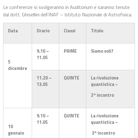
Le conferenze si svolgeranno in Auditorium e saranno tenute
dal dott. Ghisellini dell’INAF – Istituto Nazionale di Astrofisica.
Data
Orario
Classi
Titolo
9.10 –
PRIME
Siamo soli?
11.05
5
dicembre
11.20 –
QUINTE
La rivoluzione
13.05
quantistica –
2^ incontro
9.10 –
QUINTE
La rivoluzione
11.05
quantistica –
10
gennaio
3^ incontro