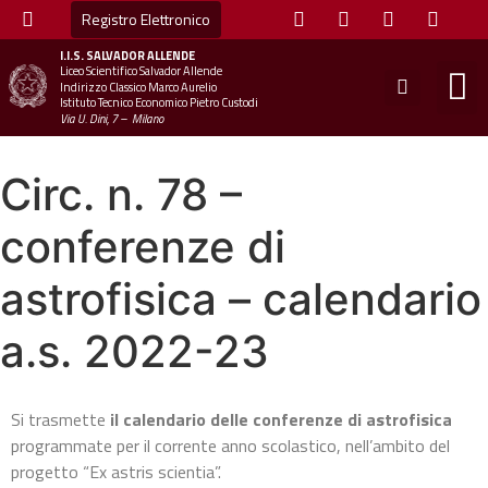
Registro Elettronico
I.I.S.
SALVADOR ALLENDE
Liceo Scientifico Salvador Allende
STUDE
MINI
UFFICIO
UFFICIO SCOLAS
CHIAM
Indirizzo Classico Marco Aurelio
Istituto Tecnico Economico Pietro Custodi
Via U. Dini, 7 – Milano
Circ. n. 78 –
conferenze di
astrofisica – calendario
a.s. 2022-23
Si trasmette
il calendario delle conferenze di astrofisica
programmate per il corrente anno scolastico, nell’ambito del
progetto “Ex astris scientia”.