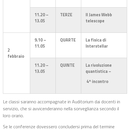
11.20 –
TERZE
Il James Webb
13.05
telescope
9.10 –
QUARTE
La fisica di
11.05
Interstellar
2
febbraio
11.20 –
QUINTE
La rivoluzione
13.05
quantistica –
4^ incontro
Le classi saranno accompagnate in Auditorium dai docenti in
servizio, che si avvicenderanno nella sorveglianza secondo il
loro orario.
Se le conferenze dovessero concludersi prima del termine