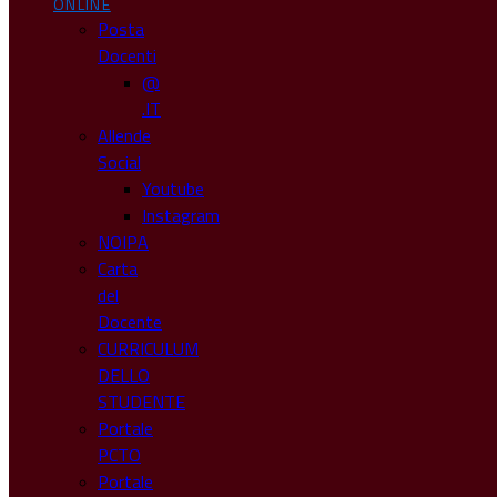
ONLINE
Posta
Docenti
@
.IT
Allende
Social
Youtube
Instagram
NOIPA
Carta
del
Docente
CURRICULUM
DELLO
STUDENTE
Portale
PCTO
Portale