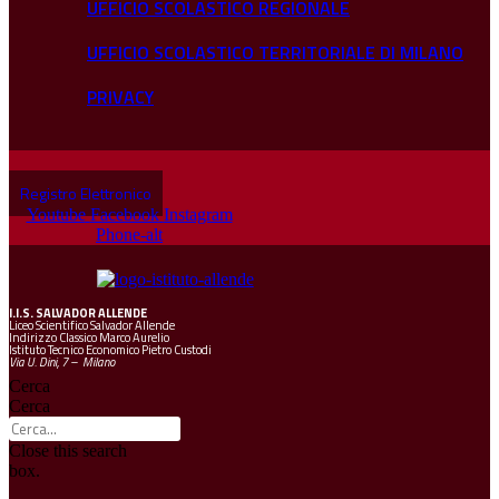
UFFICIO SCOLASTICO REGIONALE
UFFICIO SCOLASTICO TERRITORIALE DI MILANO
PRIVACY
Registro Elettronico
Youtube
Facebook
Instagram
Phone-alt
I.I.S.
SALVADOR ALLENDE
Liceo Scientifico Salvador Allende
Indirizzo Classico Marco Aurelio
Istituto Tecnico Economico Pietro Custodi
Via U. Dini, 7 – Milano
Cerca
Cerca
Close this search
box.