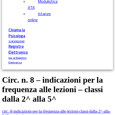
Modulistica
ATA
Istanze
online
Chiama la
Psicologa
3783092090
Registro
Elettronico
Vai al Registro
Elettronico
Circ. n. 8 – indicazioni per la
frequenza alle lezioni – classi
dalla 2^ alla 5^
circ.-8-indicazioni-per-la-frequenza-alle-lezioni-classi-dalla-2^-alla-