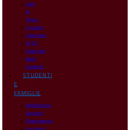
Libri
di
Testo
Circolari
Calendari
PCTO
Elaborati
degli
studenti
STUDENTI
E
FAMIGLIE
Modulistica
Genitori
Ricevimento
Iscrizioni