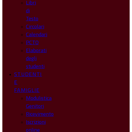
Libri
di
Testo
Circolari
Calendari
PCTO
Elaborati
degli
studenti
STUDENTI
E
FAMIGLIE
Modulistica
Genitori
Ricevimento
Iscrizioni
online