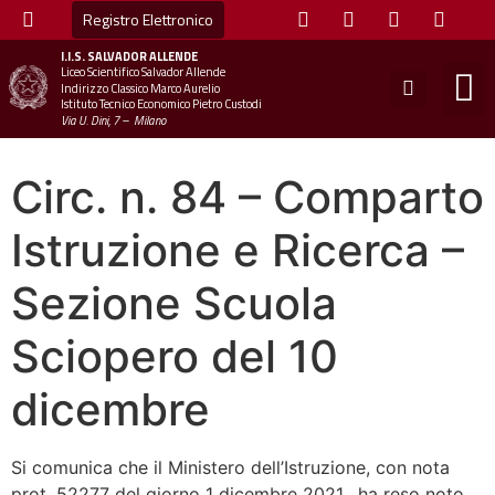
Registro Elettronico
I.I.S.
SALVADOR ALLENDE
Liceo Scientifico Salvador Allende
STUDE
MINI
UFFICIO
UFFICIO SCOLAS
CHIAM
Indirizzo Classico Marco Aurelio
Istituto Tecnico Economico Pietro Custodi
Via U. Dini, 7 – Milano
Circ. n. 84 – Comparto
Istruzione e Ricerca –
Sezione Scuola
Sciopero del 10
dicembre
Si comunica che il Ministero dell’Istruzione, con nota
prot. 52277 del giorno 1 dicembre 2021, ha reso noto