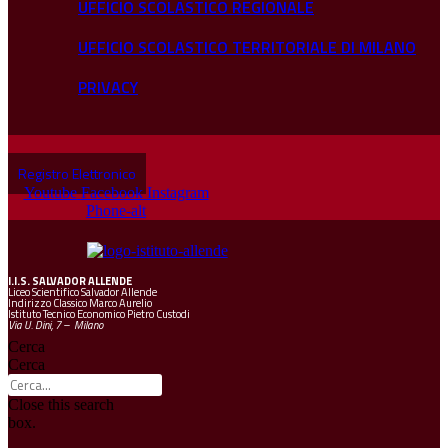
UFFICIO SCOLASTICO REGIONALE
UFFICIO SCOLASTICO TERRITORIALE DI MILANO
PRIVACY
Registro Elettronico
Youtube
Facebook
Instagram
Phone-alt
I.I.S.
SALVADOR ALLENDE
Liceo Scientifico Salvador Allende
Indirizzo Classico Marco Aurelio
Istituto Tecnico Economico Pietro Custodi
Via U. Dini, 7 – Milano
Cerca
Cerca
Close this search
box.