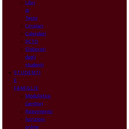
Libri
di
Testo
Circolari
Calendari
PCTO
Elaborati
degli
studenti
STUDENTI
E
FAMIGLIE
Modulistica
Genitori
Ricevimento
Iscrizioni
online