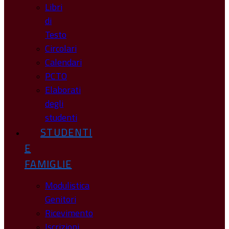
Libri
di
Testo
Circolari
Calendari
PCTO
Elaborati
degli
studenti
STUDENTI
E
FAMIGLIE
Modulistica
Genitori
Ricevimento
Iscrizioni