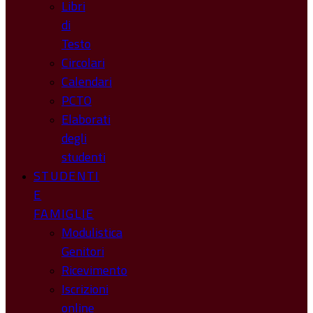
Libri
di
Testo
Circolari
Calendari
PCTO
Elaborati
degli
studenti
STUDENTI
E
FAMIGLIE
Modulistica
Genitori
Ricevimento
Iscrizioni
online