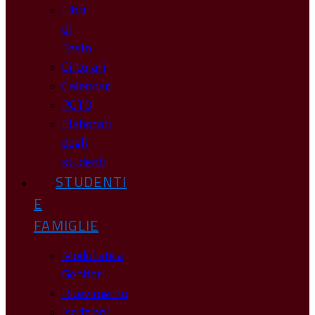
Libri
di
Testo
Circolari
Calendari
PCTO
Elaborati
degli
studenti
STUDENTI
E
FAMIGLIE
Modulistica
Genitori
Ricevimento
Iscrizioni