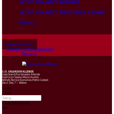
UFFICIO SCOLASTICO REGIONALE
UFFICIO SCOLASTICO TERRITORIALE DI MILANO
PRIVACY
Registro Elettronico
Youtube
Facebook
Instagram
Phone-alt
I.I.S.
SALVADOR ALLENDE
Liceo Scientifico Salvador Allende
Indirizzo Classico Marco Aurelio
Istituto Tecnico Economico Pietro Custodi
Via U. Dini, 7 – Milano
Cerca
Cerca
Close this search
box.