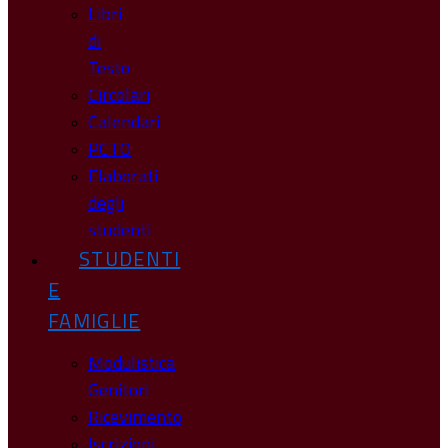
Libri
di
Testo
Circolari
Calendari
PCTO
Elaborati
degli
studenti
STUDENTI
E
FAMIGLIE
Modulistica
Genitori
Ricevimento
Iscrizioni