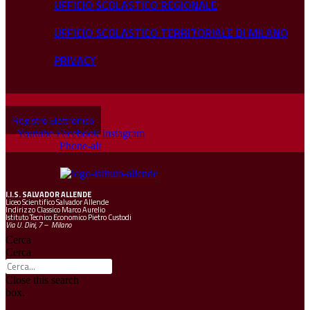
UFFICIO SCOLASTICO REGIONALE
UFFICIO SCOLASTICO TERRITORIALE DI MILANO
PRIVACY
Registro Elettronico
Youtube
Facebook
Instagram
Phone-alt
I.I.S.
SALVADOR ALLENDE
Liceo Scientifico Salvador Allende
Indirizzo Classico Marco Aurelio
Istituto Tecnico Economico Pietro Custodi
Via U. Dini, 7 – Milano
Cerca
Cerca
Close this search
box.