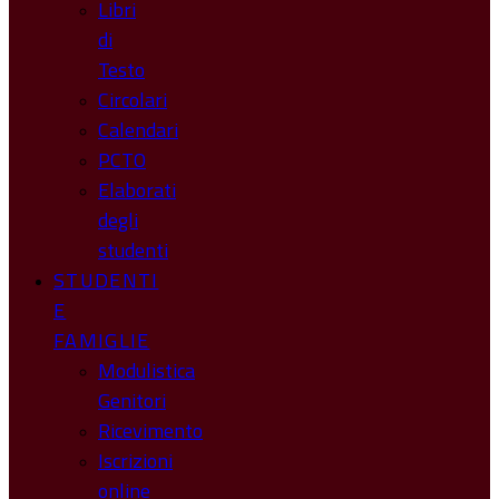
Libri
di
Testo
Circolari
Calendari
PCTO
Elaborati
degli
studenti
STUDENTI
E
FAMIGLIE
Modulistica
Genitori
Ricevimento
Iscrizioni
online