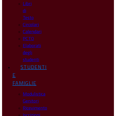
Libri
di
Testo
Circolari
Calendari
PCTO
Elaborati
degli
studenti
STUDENTI
E
FAMIGLIE
Modulistica
Genitori
Ricevimento
Iscrizioni