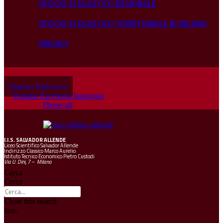
UFFICIO SCOLASTICO REGIONALE
UFFICIO SCOLASTICO TERRITORIALE DI MILANO
PRIVACY
Registro Elettronico
Youtube
Facebook
Instagram
Phone-alt
I.I.S.
SALVADOR ALLENDE
Liceo Scientifico Salvador Allende
Indirizzo Classico Marco Aurelio
Istituto Tecnico Economico Pietro Custodi
Via U. Dini, 7 – Milano
Cerca
Cerca
Close this search
box.