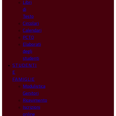
Libri
di
Testo
Circolari
Calendari
PCTO
Elaborati
degli
studenti
STUDENTI
E
FAMIGLIE
Modulistica
Genitori
Ricevimento
Iscrizioni
online