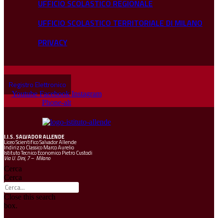
UFFICIO SCOLASTICO REGIONALE
UFFICIO SCOLASTICO TERRITORIALE DI MILANO
PRIVACY
Registro Elettronico
Youtube
Facebook
Instagram
Phone-alt
I.I.S.
SALVADOR ALLENDE
Liceo Scientifico Salvador Allende
Indirizzo Classico Marco Aurelio
Istituto Tecnico Economico Pietro Custodi
Via U. Dini, 7 – Milano
Cerca
Cerca
Close this search
box.