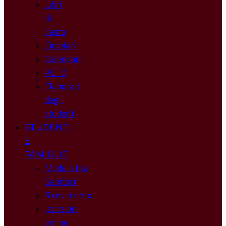
Libri
di
Testo
Circolari
Calendari
PCTO
Elaborati
degli
studenti
STUDENTI
E
FAMIGLIE
Modulistica
Genitori
Ricevimento
Iscrizioni
online