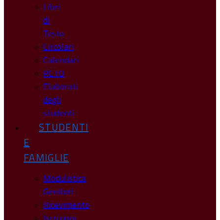
Libri
di
Testo
Circolari
Calendari
PCTO
Elaborati
degli
studenti
STUDENTI
E
FAMIGLIE
Modulistica
Genitori
Ricevimento
Iscrizioni