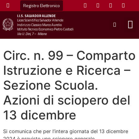
Registro Elettronico
I.I.S.
SALVADOR ALLENDE
Liceo Scientifico Salvador Allende
STUDE
MINI
UFFICIO
UFFICIO SCOLAS
CHIAM
Indirizzo Classico Marco Aurelio
Istituto Tecnico Economico Pietro Custodi
Via U. Dini, 7 – Milano
Circ. n. 99 – Comparto
Istruzione e Ricerca –
Sezione Scuola.
Azioni di sciopero del
13 dicembre
Si comunica che per l’intera giornata del 13 dicembre
2024 è previsto uno sciopero generale