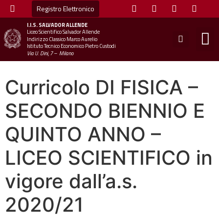
Registro Elettronico
I.I.S.
SALVADOR ALLENDE
Liceo Scientifico Salvador Allende
STUDE
MINI
UFFICIO
UFFICIO SCOLAS
CHIAM
Indirizzo Classico Marco Aurelio
Istituto Tecnico Economico Pietro Custodi
Via U. Dini, 7 – Milano
Curricolo DI FISICA –
SECONDO BIENNIO E
QUINTO ANNO –
LICEO SCIENTIFICO in
vigore dall’a.s.
2020/21