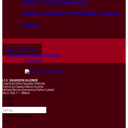
UFFICIO SCOLASTICO REGIONALE
UFFICIO SCOLASTICO TERRITORIALE DI MILANO
PRIVACY
Registro Elettronico
Youtube
Facebook
Instagram
Phone-alt
I.I.S.
SALVADOR ALLENDE
Liceo Scientifico Salvador Allende
Indirizzo Classico Marco Aurelio
Istituto Tecnico Economico Pietro Custodi
Via U. Dini, 7 – Milano
Cerca
Cerca
Close this search
box.