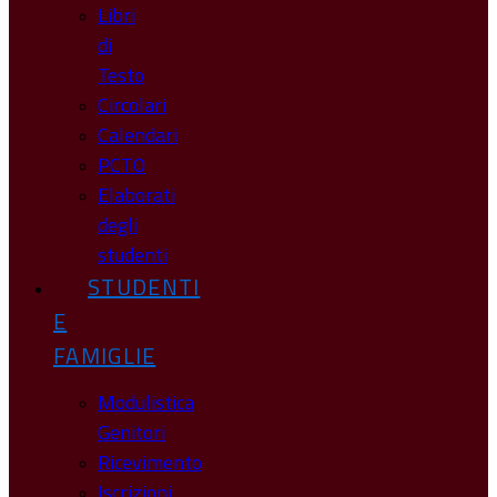
Libri
di
Testo
Circolari
Calendari
PCTO
Elaborati
degli
studenti
STUDENTI
E
FAMIGLIE
Modulistica
Genitori
Ricevimento
Iscrizioni