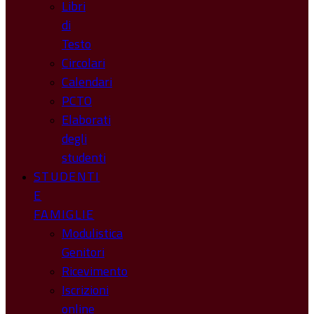
Libri
di
Testo
Circolari
Calendari
PCTO
Elaborati
degli
studenti
STUDENTI
E
FAMIGLIE
Modulistica
Genitori
Ricevimento
Iscrizioni
online