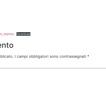
do_biennio
Download
ento
blicato.
I campi obbligatori sono contrassegnati
*