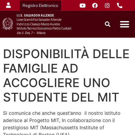
Registro Elettronico
I.I.S.
SALVADOR ALLENDE
Liceo Scientifico Salvador Allende
STUDENTI
MINIST
UFFICIO SC
UFFICIO SCOLASTICO TER
CHIAMA 
Indirizzo Classico Marco Aurelio
Istituto Tecnico Economico Pietro Custodi
Via U. Dini, 7 – Milano
DISPONIBILITÀ DELLE
FAMIGLIE AD
ACCOGLIERE UNO
STUDENTE DEL MIT
Si comunica che anche quest’anno il nostro Istituto
aderisce al Progetto MIT, In collaborazione con il
prestigioso MIT (Massachussetts Institute of
Technology) di Boston (USA).