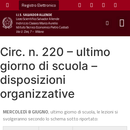
Registro Elettronico
I.I.S.
SALVADOR ALLENDE
Liceo Scientifico Salvador Allende
STUDE
MINI
UFFICIO
UFFICIO SCOLAS
CHIAM
Indirizzo Classico Marco Aurelio
Istituto Tecnico Economico Pietro Custodi
Via U. Dini, 7 – Milano
Circ. n. 220 – ultimo
giorno di scuola –
disposizioni
organizzative
MERCOLEDì 8 GIUGNO
, ultimo giorno di scuola, le lezioni si
svolgeranno secondo lo schema sotto riportato: