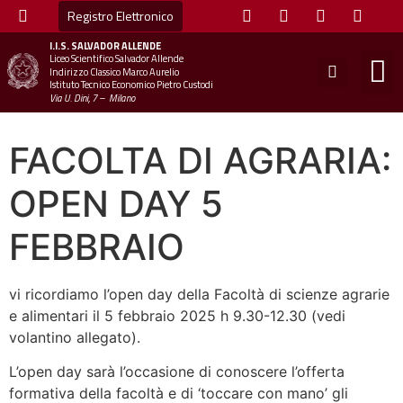
Registro Elettronico
I.I.S.
SALVADOR ALLENDE
Liceo Scientifico Salvador Allende
STUDE
MINI
UFFICIO
UFFICIO SCOLAS
CHIAM
Indirizzo Classico Marco Aurelio
Istituto Tecnico Economico Pietro Custodi
Via U. Dini, 7 – Milano
FACOLTA DI AGRARIA:
OPEN DAY 5
FEBBRAIO
vi ricordiamo l’open day della Facoltà di scienze agrarie
e alimentari il 5 febbraio 2025 h 9.30-12.30 (vedi
volantino allegato).
L’open day sarà l’occasione di conoscere l’offerta
formativa della facoltà e di ‘toccare con mano’ gli