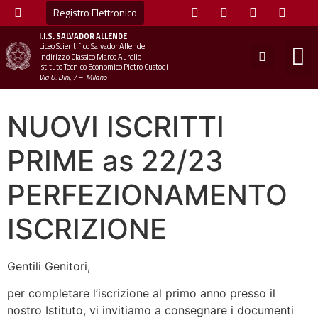
Registro Elettronico
I.I.S.
SALVADOR ALLENDE
Liceo Scientifico Salvador Allende
STUDE
MINI
UFFICIO
UFFICIO SCOLAS
CHIAM
Indirizzo Classico Marco Aurelio
Istituto Tecnico Economico Pietro Custodi
Via U. Dini, 7 – Milano
NUOVI ISCRITTI
PRIME as 22/23
PERFEZIONAMENTO
ISCRIZIONE
Gentili Genitori,
per completare l’iscrizione al primo anno presso il
nostro Istituto, vi invitiamo a consegnare i documenti