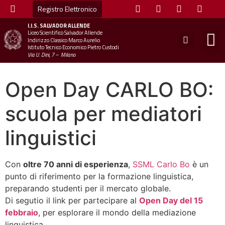
Registro Elettronico
I.I.S.
SALVADOR ALLENDE
Liceo Scientifico Salvador Allende
STUDE
MINI
UFFICIO
UFFICIO SCOLAS
CHIAM
Indirizzo Classico Marco Aurelio
Istituto Tecnico Economico Pietro Custodi
Via U. Dini, 7 – Milano
Open Day CARLO BO:
scuola per mediatori
linguistici
Con
oltre 70 anni di esperienza
,
SSML Carlo Bo
è un
punto di riferimento per la formazione linguistica,
preparando studenti per il mercato globale.
Di segutio il link per partecipare al
Open Day del 15
febbraio
, per esplorare il mondo della mediazione
linguistica.