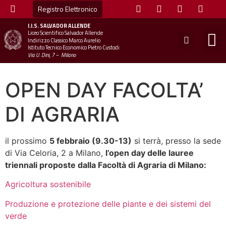
Registro Elettronico
I.I.S.
SALVADOR ALLENDE
Liceo Scientifico Salvador Allende
STUDE
MINI
UFFICIO
UFFICIO SCOLAS
CHIAM
Indirizzo Classico Marco Aurelio
Istituto Tecnico Economico Pietro Custodi
Via U. Dini, 7 – Milano
OPEN DAY FACOLTA’
DI AGRARIA
il prossimo
5 febbraio (9.30-13)
si terrà, presso la sede
di Via Celoria, 2 a Milano,
l’open day delle lauree
triennali proposte dalla Facoltà di Agraria di Milano:
Agricoltura sostenibile
Produzione e protezione delle piante e dei sistemi del
verde