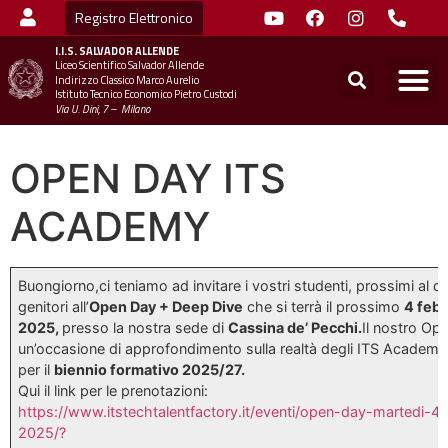
Registro Elettronico
I.I.S.
SALVADOR ALLENDE
Liceo Scientifico Salvador Allende
STUDENTI
MINIST
UFFICIO SC
UFFICIO SCOLASTICO TER
CHIAMA 
Indirizzo Classico Marco Aurelio
Istituto Tecnico Economico Pietro Custodi
Via U. Dini, 7 – Milano
OPEN DAY ITS
ACADEMY
Buongiorno,ci teniamo ad invitare i vostri studenti, prossimi al di
genitori all’
Open Day + Deep Dive
che si terrà il prossimo
4 febb
2025,
presso la nostra sede di
Cassina de’ Pecchi.
Il nostro Op
un’occasione di approfondimento sulla realtà degli ITS Academy 
per il
biennio formativo 2025/27.
Qui il link per le prenotazioni:
https://www.itstechtalentfactory.it/eventi/open-day-martedi-4-
2025/?