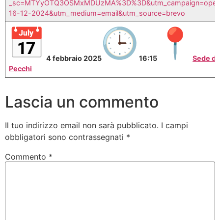
_sc=MTYyOTQ3OSMxMDUzMA%3D%3D&utm_campaign=openday
16-12-2024&utm_medium=email&utm_source=brevo
4 febbraio 2025
16:15
Sede di
Pecchi
Lascia un commento
Il tuo indirizzo email non sarà pubblicato.
I campi
obbligatori sono contrassegnati
*
Commento
*