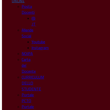
ONLINE
Posta
Docenti
@
.IT
Allende
Social
Youtube
Instagram
NOIPA
Carta
del
Docente
CURRICULUM
DELLO
STUDENTE
Portale
PCTO
Portale