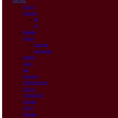
ONLINE
Posta
Docenti
@
.IT
Allende
Social
Youtube
Instagram
NOIPA
Carta
del
Docente
CURRICULUM
DELLO
STUDENTE
Portale
PCTO
Portale