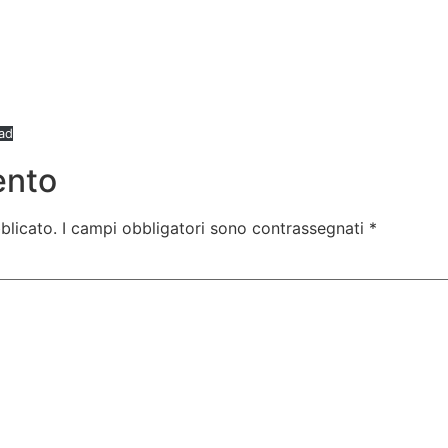
ad
ento
blicato.
I campi obbligatori sono contrassegnati
*