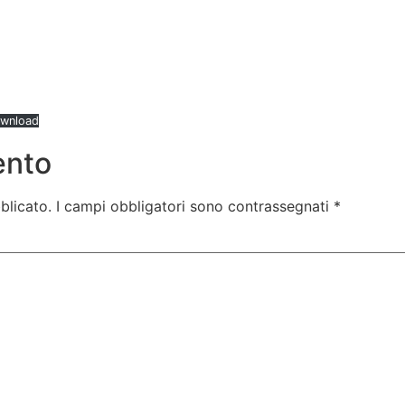
wnload
ento
blicato.
I campi obbligatori sono contrassegnati
*