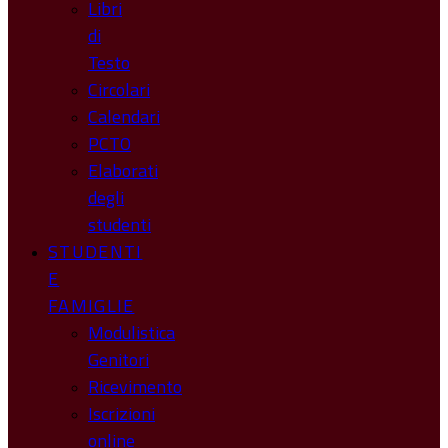
Libri
di
Testo
Circolari
Calendari
PCTO
Elaborati
degli
studenti
STUDENTI
E
FAMIGLIE
Modulistica
Genitori
Ricevimento
Iscrizioni
online