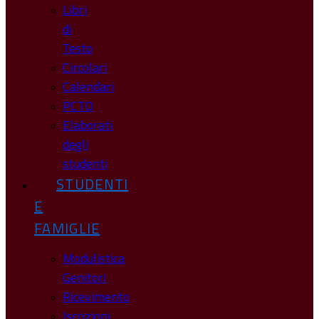
Libri
di
Testo
Circolari
Calendari
PCTO
Elaborati
degli
studenti
STUDENTI
E
FAMIGLIE
Modulistica
Genitori
Ricevimento
Iscrizioni