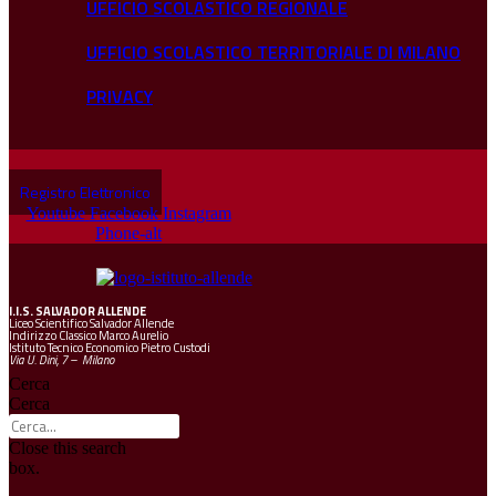
UFFICIO SCOLASTICO REGIONALE
UFFICIO SCOLASTICO TERRITORIALE DI MILANO
PRIVACY
Registro Elettronico
Youtube
Facebook
Instagram
Phone-alt
I.I.S.
SALVADOR ALLENDE
Liceo Scientifico Salvador Allende
Indirizzo Classico Marco Aurelio
Istituto Tecnico Economico Pietro Custodi
Via U. Dini, 7 – Milano
Cerca
Cerca
Close this search
box.